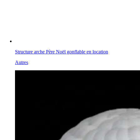
Structure arche Père Noël gonflable en location
Autres