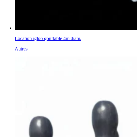
Location igloo gonflable 4m diam.
Autres