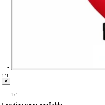
1
/
1
1
/
1
Location coeur gonflable