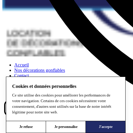
Accueil
Nos décorations gonflables
Contact
Scénographies et végétalisation
Cookies et données personnelles
Location de décoration événementielle
Ce site utilise des cookies pour améliorer les performances de
votre navigation. Certains de ces cookies nécessitent votre
consentement, d'autres sont utilisés sur la base de notre intérêt
légitime pour notre site web.
Mentions légales
Je refuse
Je personnalise
J'accepte
Données personnelles