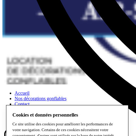
Accueil
Nos décorations gonflables
Contact
Scénographies et végétalisation
Cookies et données personnelles
Location de décoration événementielle
Ce site utilise des cookies pour améliorer les performances de
votre navigation. Certains de ces cookies nécessitent votre
consentement, d'autres sont utilisés sur la base de notre intérêt