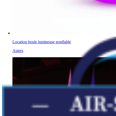
Location boule lumineuse gonflable
Autres