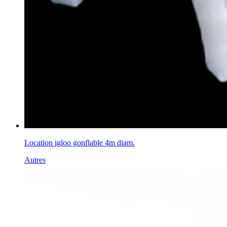
Location igloo gonflable 4m diam.
Autres