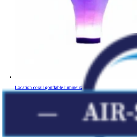
Location corail gonflable lumineux
Décorations gonflables Aquatiques