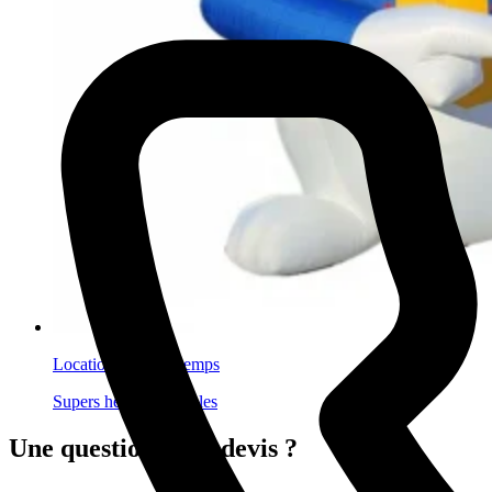
Location lapin du temps
Supers héros gonflables
Une question ? Un devis ?