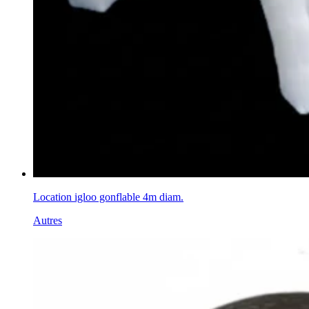
Location igloo gonflable 4m diam.
Autres